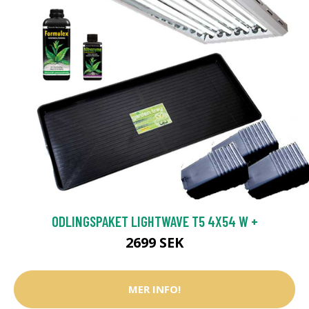
ODLINGSPAKET LIGHTWAVE T5 4X54 W +
2699 SEK
MER INFO!