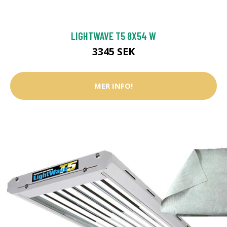
LIGHTWAVE T5 8X54 W
3345 SEK
MER INFO!