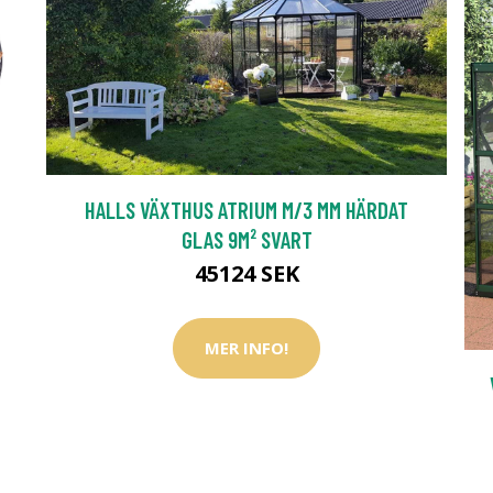
HALLS VÄXTHUS ATRIUM M/3 MM HÄRDAT
GLAS 9M² SVART
45124 SEK
MER INFO!