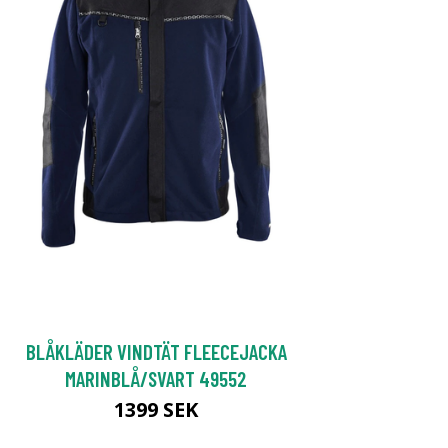
BLÅKLÄDER VINDTÄT FLEECEJACKA
MARINBLÅ/SVART 49552
1399 SEK