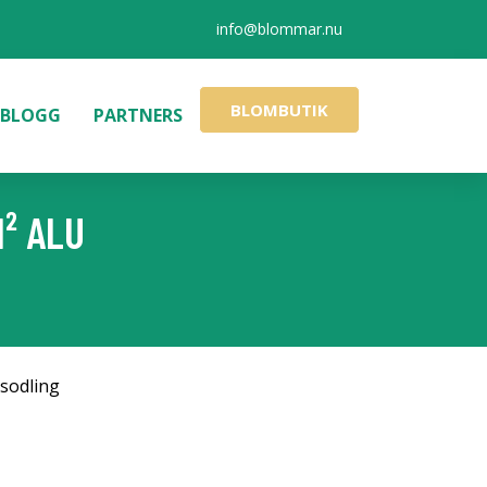
info@blommar.nu
BLOMBUTIK
BLOGG
PARTNERS
² ALU
sodling