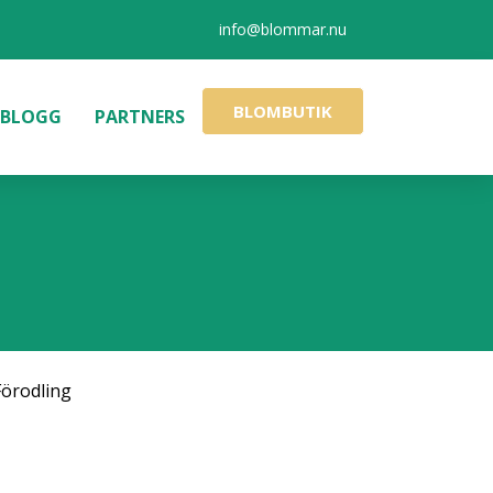
info@blommar.nu
BLOMBUTIK
BLOGG
PARTNERS
Förodling