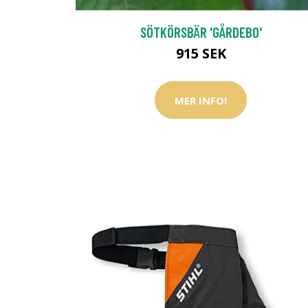
SÖTKÖRSBÄR 'GÅRDEBO'
915 SEK
MER INFO!