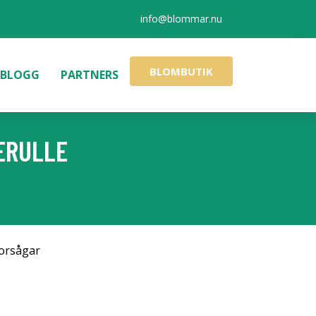
info@blommar.nu
BLOMBUTIK
BLOGG
PARTNERS
JERULLE
orsågar