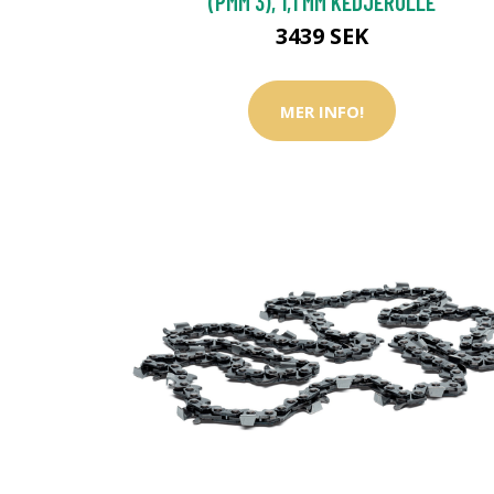
(PMM 3), 1,1 MM KEDJERULLE
3439 SEK
MER INFO!