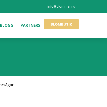
info@blommar.nu
BLOMBUTIK
BLOGG
PARTNERS
orsågar