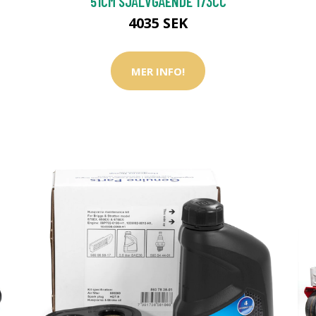
51CM SJÄLVGÅENDE 173CC
4035 SEK
MER INFO!