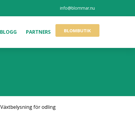
info@blommar.nu
BLOMBUTIK
BLOGG
PARTNERS
,
Växtbelysning för odling