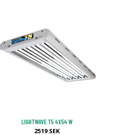
LIGHTWAVE T5 4X54 W
2519 SEK