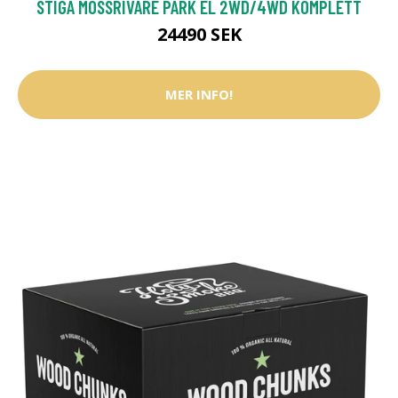
STIGA MOSSRIVARE PARK EL 2WD/4WD KOMPLETT
24490 SEK
MER INFO!