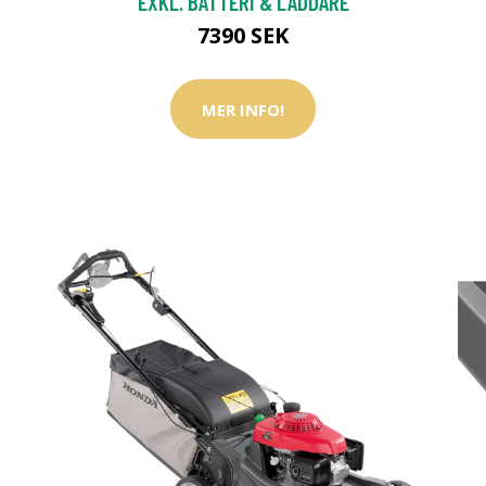
EXKL. BATTERI & LADDARE
7390 SEK
MER INFO!