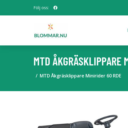
Följ oss:
MTD ÅKGRÄSKLIPPARE M
MTD Åkgräsklippare Minirider 60 RDE