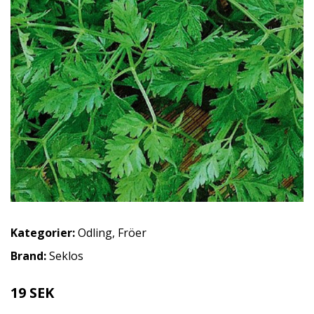
Kategorier:
Odling
,
Fröer
Brand:
Seklos
19 SEK