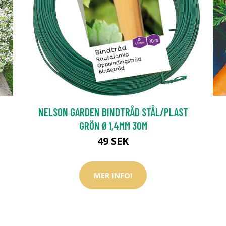
NELSON GARDEN BINDTRÅD STÅL/PLAST
GRÖN Ø1,4MM 30M
49 SEK
MER INFO!