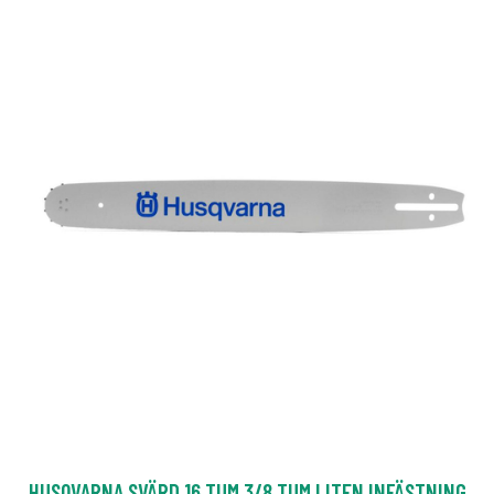
HUSQVARNA SVÄRD 16 TUM 3/8 TUM LITEN INFÄSTNING