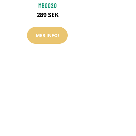
MBO020
289 SEK
MER INFO!