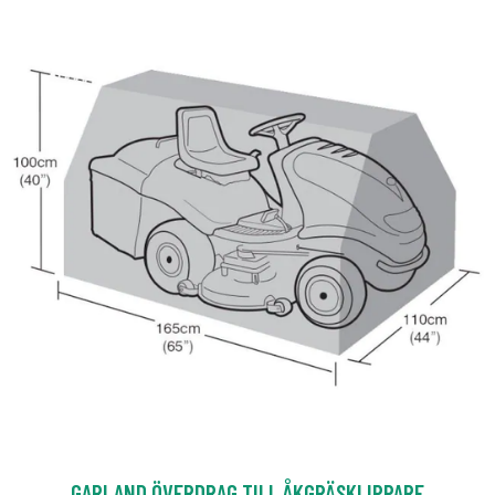
GARLAND ÖVERDRAG TILL ÅKGRÄSKLIPPARE