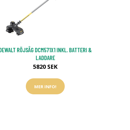
DEWALT RÖJSÅG DCM571X1 INKL. BATTERI &
LADDARE
5820 SEK
MER INFO!