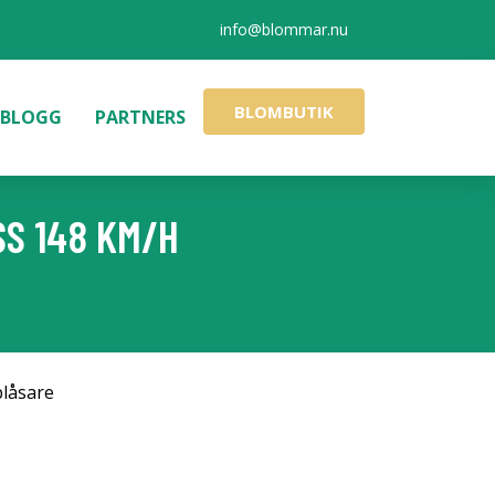
info@blommar.nu
BLOMBUTIK
BLOGG
PARTNERS
S 148 KM/H
låsare