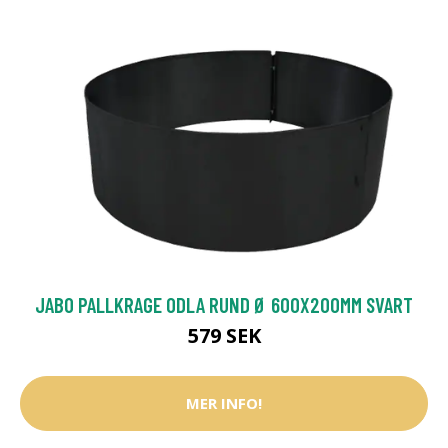
JABO PALLKRAGE ODLA RUND Ø 600X200MM SVART
579 SEK
MER INFO!