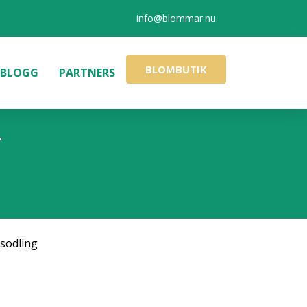
info@blommar.nu
BLOMBUTIK
BLOGG
PARTNERS
T
sodling