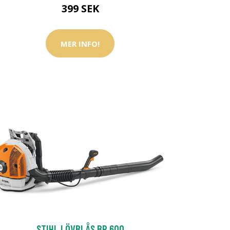
399 SEK
MER INFO!
STIHL LÖVBLÅS BR 600