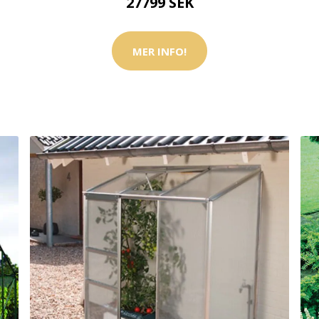
27799 SEK
MER INFO!