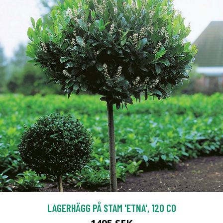
LAGERHÄGG PÅ STAM 'ETNA', 120 CO