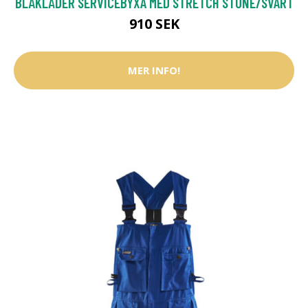
BLÅKLÄDER SERVICEBYXA MED STRETCH STONE/SVART
910 SEK
MER INFO!