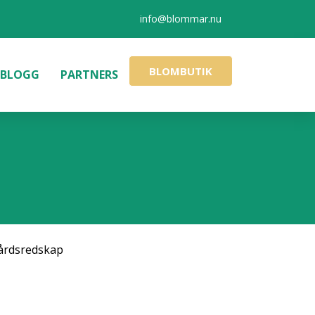
info@blommar.nu
BLOMBUTIK
BLOGG
PARTNERS
årdsredskap