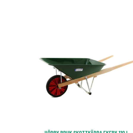
HÖRBY BRUK SKOTTKÄRRA EKEBY 110 L