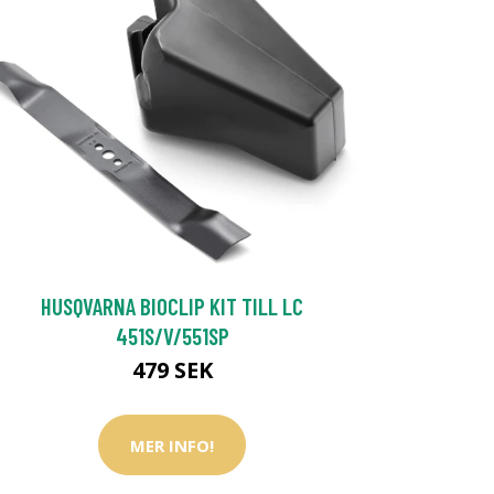
HUSQVARNA BIOCLIP KIT TILL LC
451S/V/551SP
479 SEK
MER INFO!